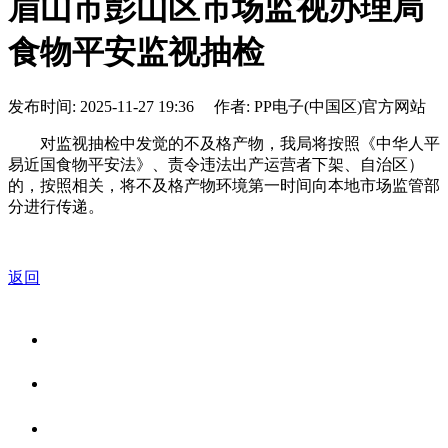
眉山市彭山区市场监视办理局
食物平安监视抽检
发布时间: 2025-11-27 19:36 作者: PP电子(中国区)官方网站
对监视抽检中发觉的不及格产物，我局将按照《中华人平
易近国食物平安法》、责令违法出产运营者下架、自治区）
的，按照相关，将不及格产物环境第一时间向本地市场监管部
分进行传递。
返回
关于我们
食品安全资讯
食品安全知识