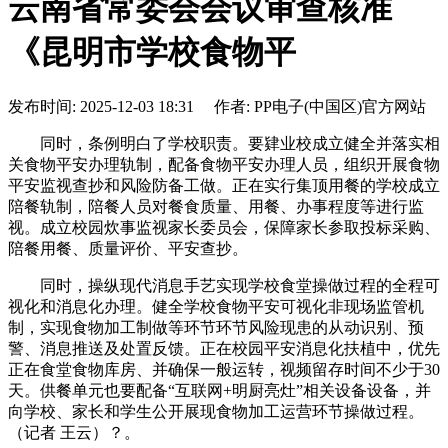
云南省常委会会议审查核准
《昆明市学校食物平
发布时间: 2025-12-03 18:31 作者: PP电子(中国区)官方网站
同时，条例明白了学校职责。要肄业校成立健全并落实相
关食物平安办理轨制，配备食物平安办理人员，组织开展食物
平安监视查抄和风险防备工做。正在实行集顶用餐的学校成立
陪餐轨制，陪餐人员对餐食质量、用餐、办事程度等进行监
视。成立校园炊事监视家长委员会，保障家长参取投标采购、
陪餐用餐、质量评价、平安查抄。
同时，操纵现代消息手艺实现学校食堂操做过程的全程可
视化和消息化办理。健全学校食物平安可视化非现场监管机
制，实现食物加工制做等环节环节风险现患的从动识别、预
警、消息推送及处置反馈。正在校园平安消息化扶植中，优先
正在食堂食物库房、并确保一般运转，视频留存时间不少于30
天。供餐单元也要配备“互联网+明厨亮灶”相关设备设备，并
向学校、家长和学生公开展现食物加工运营环节操做过程。
（记者 王云）？。