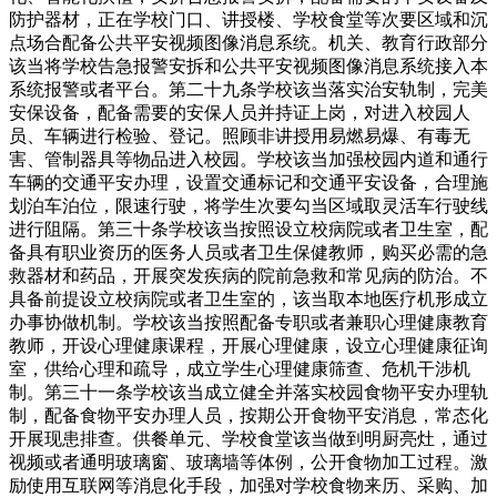
防护器材，正在学校门口、讲授楼、学校食堂等次要区域和沉
点场合配备公共平安视频图像消息系统。机关、教育行政部分
该当将学校告急报警安拆和公共平安视频图像消息系统接入本
系统报警或者平台。第二十九条学校该当落实治安轨制，完美
安保设备，配备需要的安保人员并持证上岗，对进入校园人
员、车辆进行检验、登记。照顾非讲授用易燃易爆、有毒无
害、管制器具等物品进入校园。学校该当加强校园内道和通行
车辆的交通平安办理，设置交通标记和交通平安设备，合理施
划泊车泊位，限速行驶，将学生次要勾当区域取灵活车行驶线
进行阻隔。第三十条学校该当按照设立校病院或者卫生室，配
备具有职业资历的医务人员或者卫生保健教师，购买必需的急
救器材和药品，开展突发疾病的院前急救和常见病的防治。不
具备前提设立校病院或者卫生室的，该当取本地医疗机形成立
办事协做机制。学校该当按照配备专职或者兼职心理健康教育
教师，开设心理健康课程，开展心理健康，设立心理健康征询
室，供给心理和疏导，成立学生心理健康筛查、危机干涉机
制。第三十一条学校该当成立健全并落实校园食物平安办理轨
制，配备食物平安办理人员，按期公开食物平安消息，常态化
开展现患排查。供餐单元、学校食堂该当做到明厨亮灶，通过
视频或者通明玻璃窗、玻璃墙等体例，公开食物加工过程。激
励使用互联网等消息化手段，加强对学校食物来历、采购、加