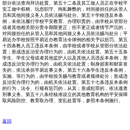
部分依法查询拜访处置。第五十二条及其工做人员正在学校平
安工做中权柄、玩忽职守、徇私舞弊的，对间接担任的从管人
员和其他间接义务人员依法赐与处分。第五十学校违反本条
例，未依法履行学校平安教育、办理职责的，由学校从管部分
或者其他相关部分责令期限更正；拒不更正或者情节严沉的，
对间接担任的从管人员和其他间接义务人员依法赐与处分；平
易近办学校按照平易近办教育法令律例的相关予以惩罚。第五
十四条教人员工违反本条例，由学校或者学校从管部分依法处
置；形成违反治安办理行为的，由机关依法处置。第五十五条
学生、学生父母或者其他监护人以及其他人员违反本条例，形
成违反治安办理行为的，由机关依法处置；制身损害和财富丧
失的，依法承担平易近事义务。第五十六条学生违反本条例，
实施、等行为的，由学校按关赐与教育或者规律处分；形成违
反治安办理行为的，由机关依法处置。第五十七条违反本条例
的行为，法令、行规有惩罚的，从其；形成犯罪的，依法逃查
刑事义务。第五十八条经核准设立的其他教育机构的平安保障
取风险防控、教育取办理、变乱处置等，参照本条例施行。
返回