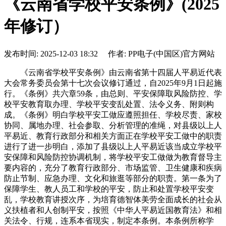
《云南省学校平安条例》(2025
年修订）
发布时间: 2025-12-03 18:32 作者: PP电子(中国区)官方网站
《云南省学校平安条例》由云南省第十四届人平易近代表
大会常务委员会第十七次会议修订通过，自2025年9月1日起施
行。《条例》共六章59条，由总则、平安保障取风险防控、学
校平安教育取办理、学校平安变乱处置、法令义务、附则构
成。《条例》明白学校平安工做应遵照担任、学校尽责、家校
协同、属地办理、社会参取、分析管理的准绳，对县级以上人
平易近、教育行政部分和相关方面正在学校平安工做中的职责
进行了进一步明白，添加了县级以上人平易近该当成立学校平
安保障和风险防控协调机制，将学校平安工做做为教育督导主
要内容的，充分了教育行政部分、市场监管、卫生健康和疾病
防止节制、应急办理、文化和旅逛等部分的职责。第一条为了
保障学生、教人员工和学校的平安，防止和处置学校平安变
乱，学校教育讲授次序，为培育德智体美劳全面成长的社会从
义扶植者和人创制平安，按照《中华人平易近国教育法》和相
关法令、行规，连系本省现实，制定本条例。本条例所称学