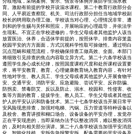
分歧地域，采纳案例、警示、情景等体例开展防学生溺水教
育。激励有前提的学校开设泅水课程。第二十教育行政部分会
同、人平易近查察院、机关、司法行政部分担任当地域学校副
校长的聘用取办理工做。学校该当对心理、心理情况非常、遭
到和的学生赐与关怀和照应，开展响应的心理疏导，并依法学
生现私。不宜正在学校进修的，学生父母或者其他监护人该当
放置医治、休养，合适休学前提的，按照休学。排查内容笼盖
校园平安的方方面面，方式沉视科学性取可操做性。通过明白
沉点范畴和规范流程，学校确保排查工做高效、全面。本部门
将细致引见排查的焦点内容取立异方式。第二十六条学校该当
遵照学生身心成长纪律，按照国度课程尺度和处所课程设置要
求，将平安教育、教育、心理健康教育纳入教育内容，有针对
性地对学生、教人员工、学生父母或者其他监护人开展食物平
安、交通平安、消防平安、应急避险、尝试平安、反诈防骗、
防拐卖、禁毒防艾、反以及防止、溺水、校园和、性侵害、收
集等方面的教育，提拔学生、教人员工、学生父母或者其他监
护人的平安认识和防备技术。第二十七条学校该当开展日常平
安风险现患排查，加强对电梯、汽锅、压力管道等特种设备以
及校舍、教育讲授和糊口场合、设备设备的平安办理，发觉存
正在平安现患的，当即采纳办法予以整改消弭，难以整改消弭
的，及时向相关部分演讲。第二十八条学校该当加强平安消息
化、智能化扶植，安拆告急报警安拆，配备需要的平安设备及