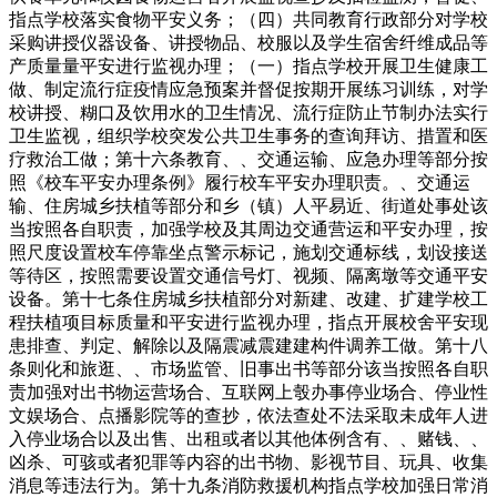
指点学校落实食物平安义务；（四）共同教育行政部分对学校
采购讲授仪器设备、讲授物品、校服以及学生宿舍纤维成品等
产质量量平安进行监视办理；（一）指点学校开展卫生健康工
做、制定流行症疫情应急预案并督促按期开展练习训练，对学
校讲授、糊口及饮用水的卫生情况、流行症防止节制办法实行
卫生监视，组织学校突发公共卫生事务的查询拜访、措置和医
疗救治工做；第十六条教育、、交通运输、应急办理等部分按
照《校车平安办理条例》履行校车平安办理职责。、交通运
输、住房城乡扶植等部分和乡（镇）人平易近、街道处事处该
当按照各自职责，加强学校及其周边交通营运和平安办理，按
照尺度设置校车停靠坐点警示标记，施划交通标线，划设接送
等待区，按照需要设置交通信号灯、视频、隔离墩等交通平安
设备。第十七条住房城乡扶植部分对新建、改建、扩建学校工
程扶植项目标质量和平安进行监视办理，指点开展校舍平安现
患排查、判定、解除以及隔震减震建建构件调养工做。第十八
条则化和旅逛、、市场监管、旧事出书等部分该当按照各自职
责加强对出书物运营场合、互联网上彀办事停业场合、停业性
文娱场合、点播影院等的查抄，依法查处不法采取未成年人进
入停业场合以及出售、出租或者以其他体例含有、、赌钱、、
凶杀、可骇或者犯罪等内容的出书物、影视节目、玩具、收集
消息等违法行为。第十九条消防救援机构指点学校加强日常消