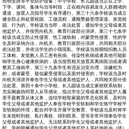
照明安拆等平安防护设备；中小学校、长儿园该当正在上学、
下学、课间、集体勾当等时段，正在校内容易发生人群拥堵的
通道，放置人员指导学生有序通行。第三十六条学校该当成立
健全防止和处置校园、工做流程，通顺赞扬受理渠道。发觉校
园、行为的，学校该当当即，依法处置，通知学生父母或者其
他监护人，并按照向机关、教育行政部分演讲。第三十七条学
校该当成立防止性侵害、性工做轨制，对蒙受性侵害、性的学
生及时采纳办法，向机关、教育行政部分演讲，共同相关部分
依法处置，并依法学生的小我现私。学校该当按期组织教人员
工体检。发觉教人员工患有疾病、传染性疾病或者其他可能影
响学生身心健康疾病的，该当按照相关放置其离岗医治或者调
整其工做岗亭。第三十九条学生有违反治安办理、涉嫌犯为
的，或者蒙受、疑似蒙受侵害以及面对侵害的，学校该当及时
向机关演讲并奉告学生父母或者其他监护人，共同相关部分依
法处置。第四十条中小学校、长儿园该当成立家校联系轨制，
充实阐扬协同育人从导感化，指点学生父母或者其他监护人履
里手庭教育从体义务，连结学校取家庭的常态化联系，及时向
学生父母或者其他监护人奉告学校平安轨制和学生恪守学校平
安轨制的环境，配合对学生开展平安教育。学校该当及时将学
生未按时到校、私行离校、得到联系、受等非常环境奉告学生
父母或者其他监护人。无法联系到学生父母或者其他监护人
时，学校能够通知学生父母或者其他监护人居处地的乡（镇）