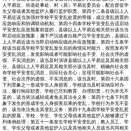
人平易近、街道处事处、村（居）平易近委员会，配合督促学
生父母或者其他监护人履行监护职责。第四十二条县级以上人
平易近该当加强对学校平安变乱处置的带领，成立变乱措置的
应急响应和协调联动机制。第四十四条学校平安变乱合适启动
平安变乱应急预案前提的，县级以上人平易近相关部分该当当
即启动应急预案；属于严沉或者出格严沉平安变乱的，县级以
上人平易近该当当即启动响应级此外应急预案。第四十五条学
校该当提高学校平安变乱发生后的舆情应对能力，按照发布平
安变乱消息，发觉影响或者可能影响社会不变、社会次序的虚
假、不实消息的，该当及时演讲县级以上人平易近及其相关部
分。县级以上人平易近及其相关部分该当及时、精确向社会发
布学校平安变乱消息，回应社会关心；呈现可能影响社会不
变、社会次序的虚假、不实消息的，该当及时。第四十六条因
下列景象之一形成学生人身损害，学校该当及时采纳应对办
法，履行响应职责。学校已尽到教育、办理职责，行为并无不
妥的，该当依法减轻或者免去其法令义务：第四十七条下列景
象下发生的形成学生人身损害后果的变乱，学校行为并无不妥
的，该当依法免去其变乱义务：第四十九条因学校平安变乱惹
起的胶葛，学校、学生、学生父母或者其他监护人能够通过下
列体例处理：第五十一条发生学校平安变乱的，教人员工、学
生、学生父母或者其他监护人以及其他相关人员该当共同相关