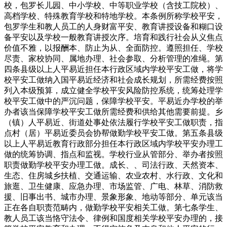
校，包罗长儿园、中小学校、中等职业学校（含技工院校）、
高档学校、特殊教育学校和特地学校。本条例所称学校平安，
包罗学生和教人员工的人身财富平安、教育讲授设备和糊口设
备平安以及学校一般教育讲授次序。培育和践行社会从义焦点
价值不雅，以报酬本、防止为从、全面防控。遵照担任、学校
尽责、家校协同、属地办理、社会参取、分析管理的准绳。第
四条县级以上人平易近担任本行政区域内学校平安工做，将学
校平安工做纳入国平易近经济和社会成长规划，所需经费按照
列入本级预算，成立健全学校平安风险防控系统，统筹处理学
校平安工做中的严沉问题，保障学校平安。平易近办学校的举
办者该当保障学校平安工做所需经费和供给其他需要前提。乡
（镇）人平易近、街道处事处依法履行学校平安工做职责，指
点村（居）平易近委员会协帮做勤学校平安工做。第五条县级
以上人平易近教育行政部分担任本行政区域内学校平安办理工
做的统筹协调、指点和监视。学校行业从管部分、举办者按照
职责做勤学校平安办理工做。成长、、司法行政、天然资本、
生态、住房城乡扶植、交通运输、农业农村、水行政、文化和
旅逛、卫生健康、应急办理、市场监管、广电、林草、消防救
援、旧事出书、城市办理、景象形象、地动等部分、单元该当
正在各自职责范畴内，做勤学校平安相关工做。第七条学生、
教人员工该当恪守法令、律例和国度相关学校平安办理的，接