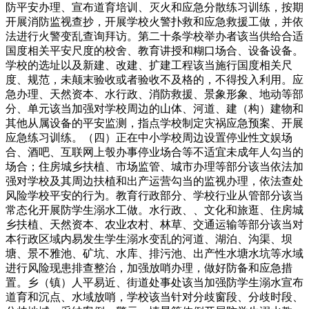
防平安办理、宣布道育培训、灭火和应急分散练习训练，按期
开展消防监视查抄，开展学校火警扑救和应急救援工做，并依
法进行火警变乱查询拜访。第二十条学校举办者该当供给合适
国度相关平安尺度的校舍、教育讲授和糊口场合、设备设备。
学校的选址以及新建、改建、扩建工程该当施行国度相关尺
度、规范，未颠末验收或者验收不及格的，不得投入利用。应
急办理、天然资本、水行政、消防救援、景象形象、地动等部
分、单元该当加强对学校周边的山体、河道、建（构）建物和
其他从属设备的平安监测，指点学校制定灾祸应急预案、开展
应急练习训练。（四）正在中小学校周边设置停业性文娱场
合、酒吧、互联网上彀办事停业场合等不适宜未成年人勾当的
场合；住房城乡扶植、市场监管、城市办理等部分该当依法加
强对学校及其周边扶植和出产运营勾当的监视办理，依法查处
风险学校平安的行为。教育行政部分、学校行业从管部分该当
常态化开展防学生溺水工做。水行政、、文化和旅逛、住房城
乡扶植、天然资本、农业农村、林草、交通运输等部分该当对
本行政区域内易发生学生溺水变乱的河道、湖泊、沟渠、坝
塘、景不雅池、矿坑、水库、排污池、出产性水塘水坑等水域
进行风险现患排查整治，加强放哨办理，做好防备和应急措
置。乡（镇）人平易近、街道处事处该当加强防学生溺水宣布
道育和沉点、水域放哨，学校该当针对分歧窗段、分歧时段、