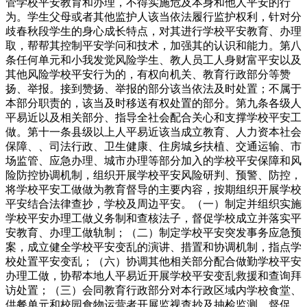
管学校平安教育和办理，不得实施危及本身和他人平安的行
为。学生父母或者其他监护人该当依法履行监护权利，针对分
歧春秋段学生的身心成长特点，对其进行学校平安教育、办理
取，帮帮其控制平安学问和技术，加强其的认识和能力。第八
条任何单元和小我发觉风险学生、教人员工人身财富平安以及
其他风险学校平安行为的，有权向机关、教育行政部分等赞
扬、举报。接到赞扬、举报的部分该当依法及时处置；不属于
本部分职责的，该当及时移送有权处置的部分。第九条各级人
平易近以及相关部分、指导全社会配合关心和支撑学校平安工
做。第十一条县级以上人平易近该当成立教育、人力资本社会
保障、、司法行政、卫生健康、住房城乡扶植、交通运输、市
场监管、应急办理、城市办理等部分加入的学校平安保障和风
险防控协调机制，组织开展学校平安风险研判、预警、防控，
将学校平安工做做为教育督导的主要内容，按期组织开展学校
平安结合法律查抄，学校及周边平安。（一）制定并组织实施
学校平安办理工做义务制和查核法子，督促学校成立并落实平
安教育、办理工做轨制；（二）制定学校平安突发事务应急预
案，成立健全学校平安变乱的演讲、措置和协调机制，指点学
校处置平安变乱；（六）协调其他相关部分配合做勤学校平安
办理工做，协帮本地人平易近开展学校平安变乱救援和查询拜
访处置；（三）会同教育行政部分对本行政区域内学校食堂、
供餐单元和校园食物运营者开展监视查抄及抽检监测，督促、