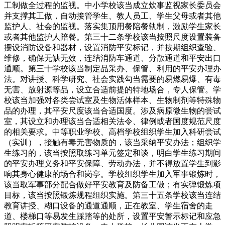
工制做全过程的监视。中小学校该当成立炊事监视家长委员会
并支撑其工做，自动接管学生、教人员工、学生父母或者其他
监护人、社会的监视。落实集顶用餐陪餐轨制，激励学生家长
或者其他监护人陪餐。第三十二条学校该当按照尺度设置装备
摆设消防设备和器材，设置消防平安标记，并按期组织查验、
维修，确保无缺无效，连结消防车通道、分散通道和平安出口
通顺。第三十学校该当制定品采办、保管、利用的平安办理办
法。对讲授、科学研究、社会实践勾当需要的易燃易爆、有毒
无害、放射源等品，设立合适前提的特地场合，专人保管。学
校该当加强对各类尝试室及生物活体样本、生物制剂等特殊物
品的办理，其平安尺度该当合适国度。涉及病原微生物的尝试
室，其设立和办理该当合适相关法令、律例或者国度规范尺度
的相关要求。中等职业学校、高档学校组织学生加入科研尝试
（实训），接触有毒无害物质的，该当采纳平安办法；组织学
生练习的，该当按照取练习单元签定和谈，明白学生练习期间
的平安办理义务和平安保障、劳动办法，并不得放置学生到影
响其身心健康的场合和岗亭。学校组织学生加入军事锻炼时，
该当取军事部分配合做好平安教育及防备工做；有实弹锻炼项
目标，该当按照锻炼规程组织实施。第三十五条学校该当连结
教育讲授、糊口设备的通道通顺，正在教室、学生宿舍的走
道、楼梯口等易发生踩踏等的处所，设置平安警示标记和应急