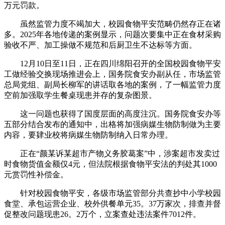
万元罚款。
虽然监管力度不竭加大，校园食物平安范畴仍然存正在诸
多。2025年各地传递的案例显示，问题次要集中正在食材采购
验收不严、加工操做不规范和后厨卫生不达标等方面。
12月10日至11日，正在四川绵阳召开的全国校园食物平安
工做经验交换现场推进会上，国务院食安办副从任，市场监管
总局党组、副局长柳军的讲话取各地的案例，了一幅监管力度
空前加强取学生餐桌现患并存的复杂图景。
这一问题也获得了国度层面的高度注沉。国务院食安办等
五部分结合发布的通知中，出格将加强病媒生物防制做为主要
内容，要肄业校将病媒生物防制纳入日常办理。
正在“颜某诉某超市产物义务胶葛案”中，涉案超市发卖过
时食物货值金额仅4元，但法院根据食物平安法的判处其1000
元赏罚性补偿金。
针对校园食物平安，各级市场监管部分共查抄中小学校园
食堂、承包运营企业、校外供餐单元35。37万家次，排查并督
促整改问题现患26。2万个，立案查处违法案件7012件。