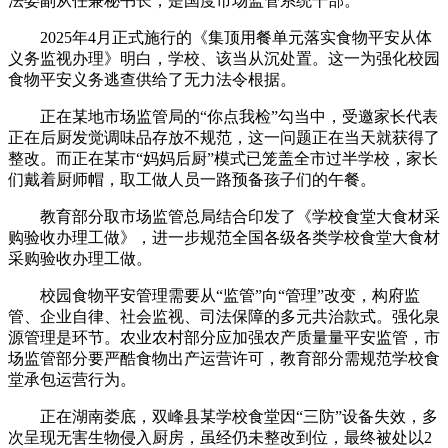
法委副从任兼秘书长，是国度市场监管系统干部。
2025年4月正式施行的《集顶用餐单元落实食物平安从体
义务监视办理》明白，学校、该当从沉处置。这一为强化校园
食物平安义务逃查供给了无力法令根据。
正在某地市场监管局的“你点我检”勾当中，受邀家长代表
正在后厨发觉调味品存放不规范，这一问题正在当天就获得了
整改。而正在某市“妈妈后厨”模式已笼盖全市过半学校，家长
们戴着厨师帽，取工做人员一路预备孩子们的午餐。
教育部分取市场监管总局结合印发了《学校食堂大食材采
购验收办理工做》，进一步规范全国各级各类学校食堂大食材
采购验收办理工做。
校园食物平安管理需要从“监管”向“管理”改变，构府监
管、企业自律、社会监视、司法保障的多元共治款式。强化泉
源管理是环节。农业农村部分应加强农产质量量平安监管，市
场监管部分要严酷食物出产运营许可，教育部分需规范学校食
堂承包运营行为。
正在湖南娄底，双峰县某学校食堂因“三防”设备失效，多
次呈现无害生物侵入厨房，虽经仍未整改到位，最终被处以2