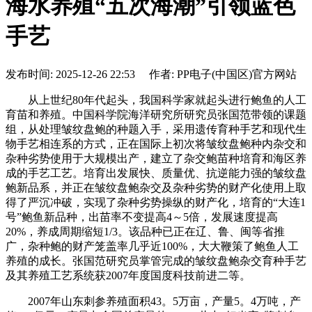
海水养殖“五次海潮”引领蓝色
手艺
发布时间: 2025-12-26 22:53 作者: PP电子(中国区)官方网站
从上世纪80年代起头，我国科学家就起头进行鲍鱼的人工
育苗和养殖。中国科学院海洋研究所研究员张国范带领的课题
组，从处理皱纹盘鲍的种题入手，采用遗传育种手艺和现代生
物手艺相连系的方式，正在国际上初次将皱纹盘鲍种内杂交和
杂种劣势使用于大规模出产，建立了杂交鲍苗种培育和海区养
成的手艺工艺。培育出发展快、质量优、抗逆能力强的皱纹盘
鲍新品系，并正在皱纹盘鲍杂交及杂种劣势的财产化使用上取
得了严沉冲破，实现了杂种劣势操纵的财产化，培育的“大连1
号”鲍鱼新品种，出苗率不变提高4～5倍，发展速度提高
20%，养成周期缩短1/3。该品种已正在辽、鲁、闽等省推
广，杂种鲍的财产笼盖率几乎近100%，大大鞭策了鲍鱼人工
养殖的成长。张国范研究员掌管完成的皱纹盘鲍杂交育种手艺
及其养殖工艺系统获2007年度国度科技前进二等。
2007年山东刺参养殖面积43。5万亩，产量5。4万吨，产