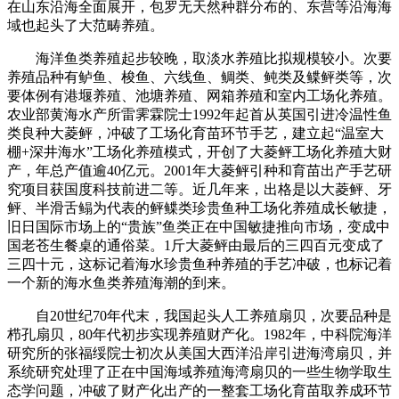
在山东沿海全面展开，包罗无天然种群分布的、东营等沿海海
域也起头了大范畴养殖。
海洋鱼类养殖起步较晚，取淡水养殖比拟规模较小。次要
养殖品种有鲈鱼、梭鱼、六线鱼、鲷类、鲀类及鲽鲆类等，次
要体例有港堰养殖、池塘养殖、网箱养殖和室内工场化养殖。
农业部黄海水产所雷霁霖院士1992年起首从英国引进冷温性鱼
类良种大菱鲆，冲破了工场化育苗环节手艺，建立起“温室大
棚+深井海水”工场化养殖模式，开创了大菱鲆工场化养殖大财
产，年总产值逾40亿元。2001年大菱鲆引种和育苗出产手艺研
究项目获国度科技前进二等。近几年来，出格是以大菱鲆、牙
鲆、半滑舌鳎为代表的鲆鲽类珍贵鱼种工场化养殖成长敏捷，
旧日国际市场上的“贵族”鱼类正在中国敏捷推向市场，变成中
国老苍生餐桌的通俗菜。1斤大菱鲆由最后的三四百元变成了
三四十元，这标记着海水珍贵鱼种养殖的手艺冲破，也标记着
一个新的海水鱼类养殖海潮的到来。
自20世纪70年代末，我国起头人工养殖扇贝，次要品种是
栉孔扇贝，80年代初步实现养殖财产化。1982年，中科院海洋
研究所的张福绥院士初次从美国大西洋沿岸引进海湾扇贝，并
系统研究处理了正在中国海域养殖海湾扇贝的一些生物学取生
态学问题，冲破了财产化出产的一整套工场化育苗取养成环节