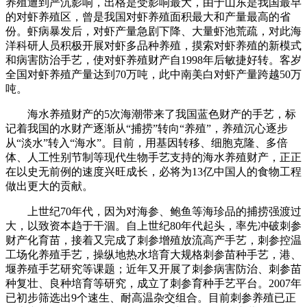
养殖遭到严沉影响，出格是受影响最大，由于山东是我国最早
的对虾养殖区，曾是我国对虾养殖面积最大和产量最高的省
份。虾病暴发后，对虾产量急剧下降、大量虾池荒疏，对此海
洋科研人员积极开展对虾多品种养殖，摸索对虾养殖的新模式
和病害防治手艺，使对虾养殖财产自1998年后敏捷好转。客岁
全国对虾养殖产量达到70万吨，此中南美白对虾产量跨越50万
吨。
海水养殖财产的5次海潮带来了我国蓝色财产的手艺，标
记着我国的水财产逐渐从“捕捞”转向“养殖”，养殖沉心逐步
从“淡水”转入“海水”。目前，用基因转移、细胞克隆、多倍
体、人工性别节制等现代生物手艺支持的海水养殖财产，正正
在以史无前例的速度兴旺成长，必将为13亿中国人的食物工程
做出更大的贡献。
上世纪70年代，因为对海参、鲍鱼等海珍品的捕捞强渡过
大，以致资本趋于干涸。自上世纪80年代起头，率先冲破刺参
财产化育苗，接着又完成了刺参增殖放流高产手艺，刺参控温
工场化养殖手艺，操纵地热水培育大规格刺参苗种手艺，港、
堰养殖手艺研究等课题；近年又开展了刺参病害防治、刺参苗
种复壮、良种培育等研究，成立了刺参育种手艺平台。2007年
已初步筛选出9个速生、耐高温杂交组合。目前刺参养殖已正