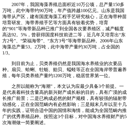
2007年，我国海藻养殖总面积近10万公顷，总产量150多
万吨，此中海带约90万吨，年产值跨越100亿元。山东是我国
海带从产区，建有国度海藻工程手艺研究核心，正在海带种苗
培育研发、海带养殖手艺等方面具有较着劣势，培育
的“901”等海带新品种已推广到全国各次要养殖区，减产幅度
高达92。5%，曾获得国度科技前进二等，近几年又培育出“东
方2号”、“荣福海带”、“东方3号”等海带新品种。2006年山东
海藻总产量53。2万吨，此中海带产量约30万吨，占全国的
1/3。
到目前为止，贝类养殖仍然是我国海水养殖业的次要品
种。扇贝、蛤蜊、牡蛎、贻贝、螠蛏等正在全国海岸带普遍养
殖，每年贝类养殖产量约1200万吨，稳居世界第一位。
之所以能称为“海潮”，本文认为应最少具备3个前提。一
是代表着科技含量高的新兴财产成长标的目的，具有广漠的成
长推广前景；二是已构成必然的财产规模，具有较强的辐射带
动感化，正在全国范畴内有必然影响；三是颠末几年以至十几
年的实践，证明合适中国的国情和海情，能成为全国范畴内推
广的优秀养殖品种。按照这3个目标，对中国海水养殖财产的5
次海潮做一简要阐述。