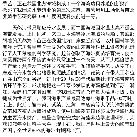
手艺，正在我国北方海域构成了一个海湾扇贝养殖的新财产，
掀起了我国海水养殖业的第三次海潮。海湾扇贝工场化育苗及
养殖手艺研究获1990年度国度科技前进一等。
天然海带只顺应冷水发展，而中国海域因水温太高不适宜
海带发展。上世纪初，来自日本海等冷水海域的船舶，其底部
附着的天然海带苗正在我国北方口岸勉强存活。以中国科学院
海洋研究所曾呈奎院士等为代表的山东海洋科技工做者对此进
行了人工移植的科学研究。起首创制了海带夏苗培育法，使本
来需要跨两个季度的海带只需渡过一个炎天，从而大幅度提高
了产量；然后发了然筏式养殖手艺、陶罐施肥手艺，改变了山
东近海海水贫瘠出格是氮肥缺乏的情况，鞭策了海带人工养殖
正在山东全面兴起；进而于20世纪50年代后期处理了海带南移
的环节手艺，成功地把这一亚寒带发展的海藻移植到江苏、浙
江、福建和广东省沿海，使我国海带的总产量大幅度提拔，敏
捷成为世界第一。我国海带产量最高达每年海带干品300万吨
以上。此后，裙带菜、紫菜、江蓠、羊栖菜等大型海洋藻类的
育苗和养殖先后取得成功，使中国海藻养殖逐步成为沿海地域
的主要海水财产。曾呈奎掌管完成的海藻养殖学道理研究，荣
获1978年全国科学大会。现正在，我国是世界上最大的海带出
产国，全世界80%的海带由我国出产。