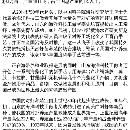
积3万亩，产量4811吨，占全国总产量的1/5以上。
从20世纪50年代起头，以中国科学院海洋研究所玉院士为
代表的海洋科技工做者开展了大量关于对虾的查询拜访研究工
做。60年代末，山东的海洋科技工做者率先培育提拔出人工亲
虾，并率先育苗成功。80年代初，以农业部黄海水产研究所赵
法箴院士为代表的科研人员冲破了对虾工场化全人工育苗手
艺，并正在全国沿海及时推广。这一从底子上改变了我国持久
次要依托捕捞天然虾苗养殖的场合排场，鞭策了我国对虾养殖
财产的成长。该获1985年国度科学手艺前进一等。
正在海带养殖业取得进展的同时，山东海洋科技工做者还
开创了一系列海藻化工的新手艺，用海藻出产出褐藻胶、琼
胶、卡拉胶、甘露醇和无机碘等几十个海藻化工产物，并将这
些产物用于药品、食物、农做物发展剂和化工原料。目前，我
国已成为世界上最大的褐藻胶出产国。
中国的对虾养殖业自上世纪80年代起头敏捷成长。90年代
初，山东的海洋科技工做者又成功引进了南美白对虾等新品
种，使我国的对虾养殖产量敏捷成为世界第一。上世纪最高年
产量高达22万吨，养殖面积达220万亩，年产量约占全球养殖
对虾的30％。1993年以来，因为暴发性风行病害，我国的对虾