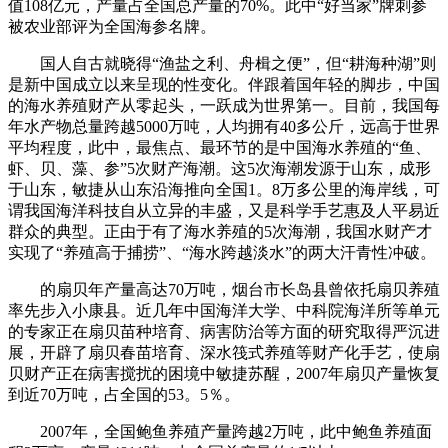
值108亿元，产量占全国总产量的70%。此中“好当家”牌刺参
被农业部评为全国海参名牌。
国人自古就晓得“渔盐之利、舟楫之便”，但“耕海种湖”则
是新中国成立以来呈现的性变化。伴跟着国年轻的脚步，中国
的海水养殖财产从零起头，一跃成为世界第一。目前，我国每
年水产物总量跨越5000万吨，人均拥有40多公斤，远高于世界
平均程度，此中，最焦点、最环节的是中国海水养殖的“鱼、
虾、贝、藻、参”5次财产海潮。这5次海潮发源于山东，成形
于山东，敏捷从山东沿海推向全国1。8万多公里的海岸线，可
谓我国海洋科技自从立异的丰盛，又是科学手艺惠及人平易近
群众的典型。正由于有了海水养殖的5次海潮，我国水财产才
实现了“养殖高于捕捞”、“海水跨越淡水”的两大汗青性冲破。
的扇贝年产量高达70万吨，烟台市长岛县曾依托扇贝养殖
率先步入小康县。近几年中国海洋大学、中科院海洋所等单元
的专家正在扇贝苗种培育、病害防治等方面的研究取得严沉进
展，开辟了扇贝春苗培育、深水筏式养殖等财产化手艺，使扇
贝财产正在病害搅扰的困境中敏捷苏醒，2007年扇贝产量恢复
到近70万吨，占全国的53。5％。
2007年，全国鲍鱼养殖产量跨越2万吨，此中鲍鱼养殖面