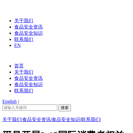
关于我们
食品安全资讯
食品安全知识
联系我们
EN
首页
关于我们
食品安全资讯
食品安全知识
联系我们
English
|
关于我们
|
食品安全资讯
|
食品安全知识
|
联系我们
|