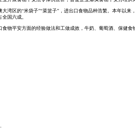
区的“米袋子”“菜篮子”，进出口食物品种浩繁。本年以来，
占全国六成。
物平安方面的经验做法和工做成效，牛奶、葡萄酒、保健食物等
·