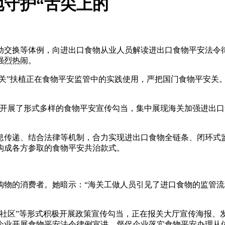
守护“舌尖上的
交换等体例，向进出口食物从业人员解读进出口食物平安法令律
强烈热闹。
关”扶植正在食物平安监管中的实践使用，严把国门食物平安关。
展了形式多样的食物平安宣传勾当，集中展现海关加强进出口食
递、结合法律等机制，合力实现进出口食物全链条、闭环式监管
构成各方参取的食物平安共治款式。
的消费者。她暗示：“海关工做人员引见了进口食物的监管流
+社区”等形式积极开展政策宣传勾当，正在报关大厅宣传海报、
企业开展食物平安法令律例宣讲，督促企业落实食物平安办理从