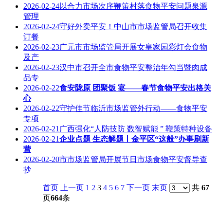
2026-02-24
以合力市场次序鞭策村落食物平安问题泉源
管理
2026-02-24
守好外卖平安！中山市市场监管局召开收集
订餐
2026-02-23
广元市市场监管局开展女皇家园彩灯会食物
及产
2026-02-23
汉中市召开全市食物平安整治年勾当暨肉成
品专
2026-02-22
食安陇原 团聚饭 宴——春节食物平安出格关
心
2026-02-22
守护佳节临沂市场监管外行动——食物平安
专项
2026-02-21
广西强化“人防技防 数智赋能 ” 鞭策特种设备
2026-02-21
企业点题 生态解题丨金平区“这般”办事刷新
营
2026-02-20
市市场监管局开展节日市场食物平安督导查
抄
首页
上一页
1
2
3
4
5
6
7
下一页
末页
共
67
页
664
条