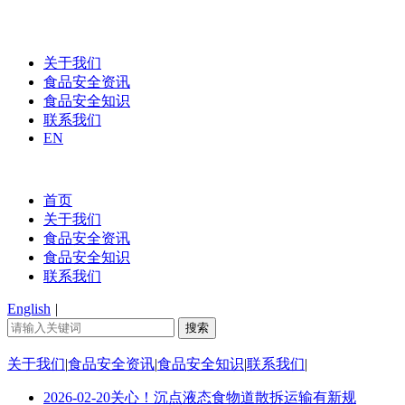
关于我们
食品安全资讯
食品安全知识
联系我们
EN
首页
关于我们
食品安全资讯
食品安全知识
联系我们
English
|
关于我们
|
食品安全资讯
|
食品安全知识
|
联系我们
|
2026-02-20
关心！沉点液态食物道散拆运输有新规