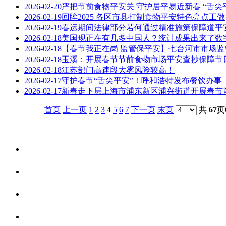
2026-02-20
严把节前食物平安关 守护居平易近新春 “舌尖
2026-02-19
回眸2025 各区市县打制食物平安特色亮点工做
2026-02-19
春运期间法律部分若何通过精准施策保障道平
2026-02-18
美国现正在有几多中国人？统计成果出来了数
2026-02-18
【春节我正在岗 监管保平安】七台河市市场监
2026-02-18
玉溪：开展春节节前食物市场平安查抄保障节
2026-02-18
江苏部门高速段大雾风险较高！
2026-02-17
守护春节“舌尖平安”！呼和浩特发布餐饮办事
2026-02-17
新春走下层上海市浦东新区浦兴街道开展春节
首页
上一页
1
2
3
4
5
6
7
下一页
末页
共
67
页
关于我们
食品安全资讯
食品安全知识
联系我们