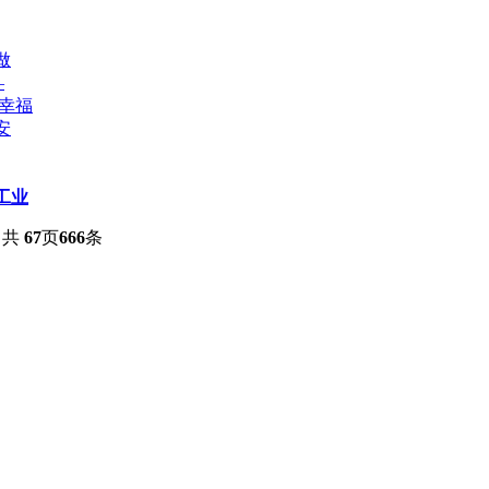
做
—
变幸福
安
工业
共
67
页
666
条